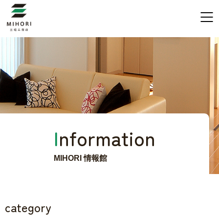
I
nformation
MIHORI 情報館
category