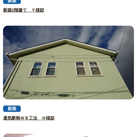
新築
新築2階建て Ｙ様邸
新築
通気断熱ＷＢ工法 Ｈ様邸