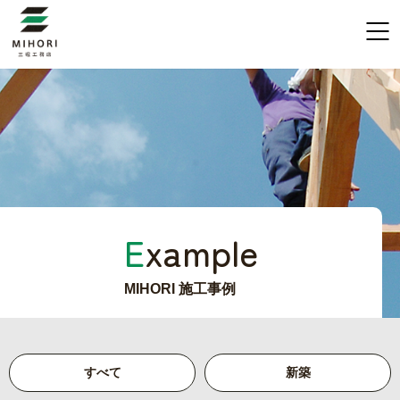
E
xample
MIHORI 施工事例
すべて
新築