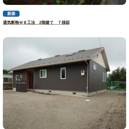
新築
通気断熱ＷＢ工法 2階建て Ｔ様邸