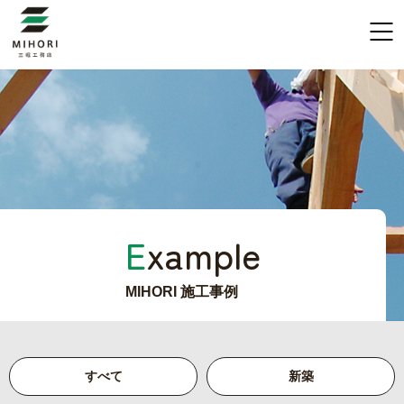
E
xample
MIHORI 施工事例
すべて
新築