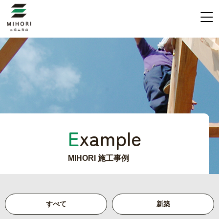
E
xample
MIHORI 施工事例
すべて
新築